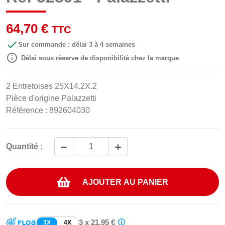
64,70 €
TTC

Sur commande : délai 3 à 4 semaines

Délai sous réserve de disponibilité chez la marque
2 Entretoises 25X14.2X.2
Pièce d'origine Palazzetti
Référence : 892604030


Quantité :
AJOUTER AU PANIER
3 x 21,95 €
3X
4X