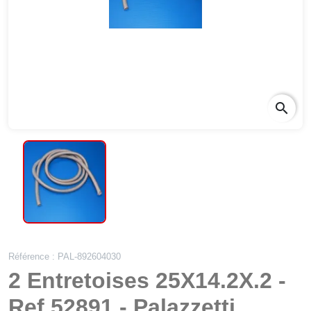
search
Référence : PAL-892604030
2 Entretoises 25X14.2X.2 -
Ref 52891 - Palazzetti