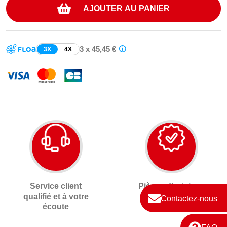
AJOUTER AU PANIER
3 x 45,45 €
3X
4X
Service client
Pièces d'origines
qualifié et à votre
neuves
Contactez-nous
écoute