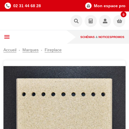
02 31 44 68 28
Mon espace pro
0
SCHÉMAS
&
NOTICES
PROMOS
Accueil
Marques
Fireplace