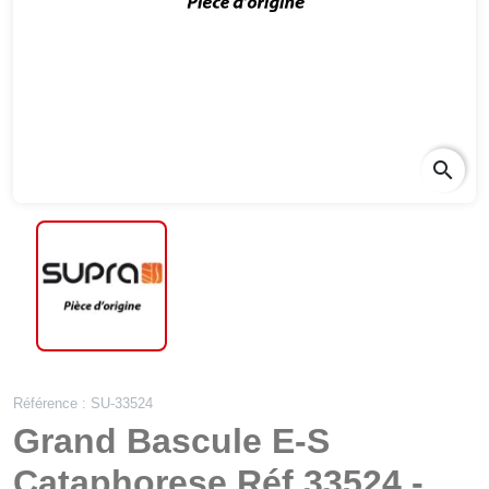
search
Référence : SU-33524
Grand Bascule E-S
Cataphorese Réf 33524 -