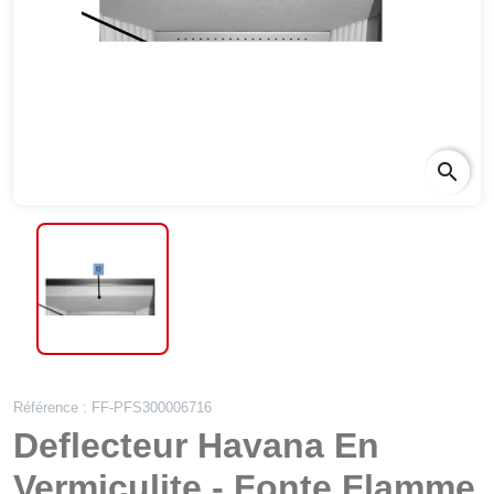
search
Référence : FF-PFS300006716
Deflecteur Havana En
Vermiculite - Fonte Flamme