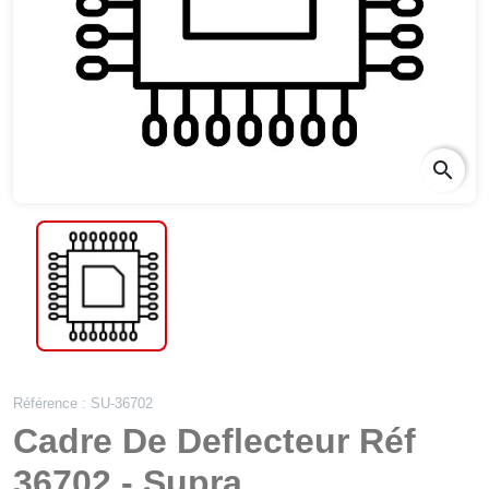
search
Référence : SU-36702
Cadre De Deflecteur Réf
36702 - Supra