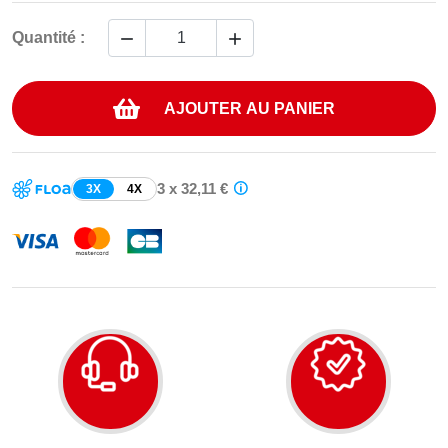


Quantité :
AJOUTER AU PANIER
3 x 32,11 €
3X
4X