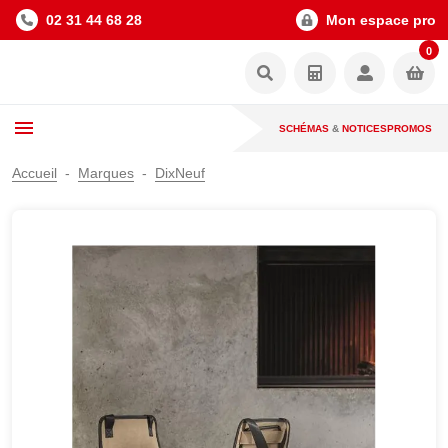
02 31 44 68 28
Mon espace pro
0
SCHÉMAS
&
NOTICES
PROMOS
Accueil
Marques
DixNeuf