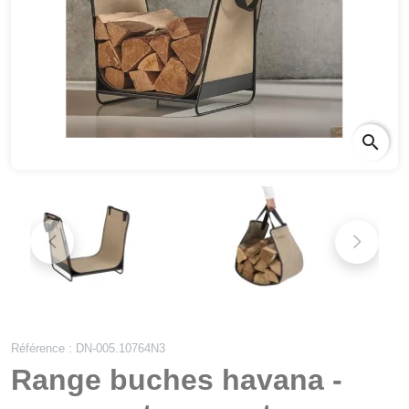
search
Référence : DN-005.10764N3
Range buches havana -