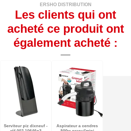
ERSHO DISTRIBUTION
Les clients qui ont
acheté ce produit ont
également acheté :
Serviteur piz dixneuf -
Aspirateur a cendres
réf 002.10646n3
500w granul'mini