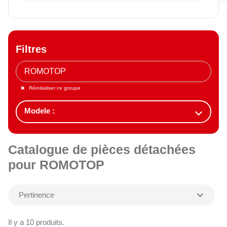
Filtres
Réinitialiser ce groupe
Catalogue de pièces détachées
pour ROMOTOP
expand_more
Pertinence
Il y a 10 produits.