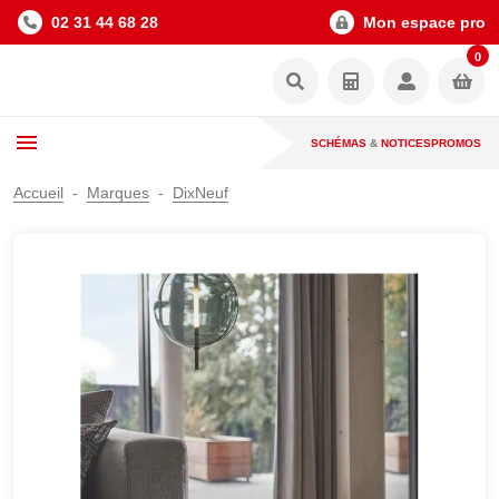
02 31 44 68 28
Mon espace pro
0
SCHÉMAS
&
NOTICES
PROMOS
Accueil
Marques
DixNeuf