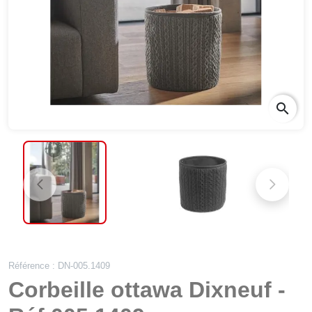
search
Référence : DN-005.1409
Corbeille ottawa Dixneuf -