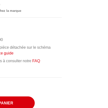
s
 chez la marque
00
e pièce détachée sur le schéma
ce guide
as à consulter notre
FAQ
PANIER