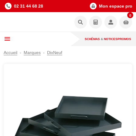
02 31 44 68 28
Mon espace pro
0
SCHÉMAS
&
NOTICES
PROMOS
Accueil
Marques
DixNeuf