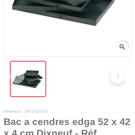
search
Référence : DN-101.6230
Bac a cendres edga 52 x 42
x 4 cm Dixneuf - Réf