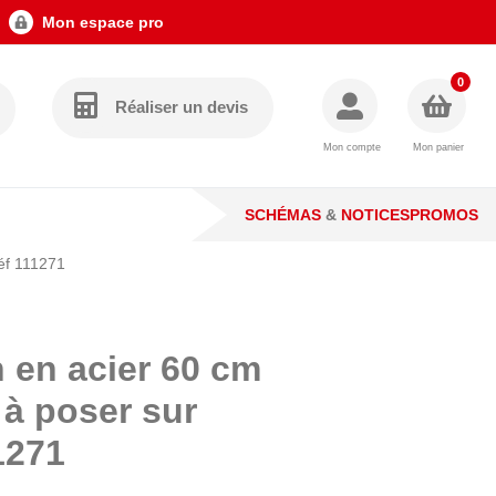
Mon espace pro
0
Réaliser un devis
Mon compte
Mon panier
SCHÉMAS
&
NOTICES
PROMOS
Réf 111271
n en acier 60 cm
 à poser sur
1271