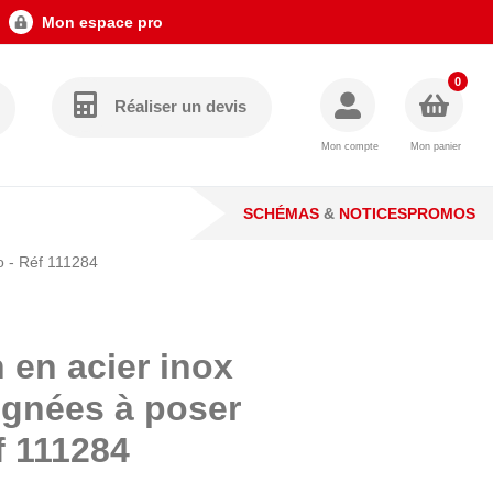
Mon espace pro
0
Réaliser un devis
Mon compte
Mon panier
SCHÉMAS
&
NOTICES
PROMOS
o - Réf 111284
n en acier inox
ignées à poser
f 111284