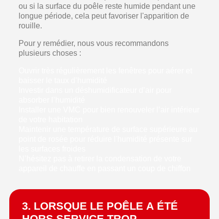
ou si la surface du poêle reste humide pendant une
longue période, cela peut favoriser l'apparition de
rouille.
Pour y remédier, nous vous recommandons
plusieurs choses :
Ouvrir très régulièrement les fenêtres pour aérer et
baisser le taux d’humidité
Investir dans un déshumidificateur d’air pour
absorber l’humidité
Installer une VMC pour bien renouveler l’air intérieur
de votre habitation
Maintenir une température de surface supérieure au
point de rosée pour réduire l'humidité présente sur
les surfaces froides
N’hésitez pas à retirer la condensation de votre
appareil de chauffe en passant un coup de chiffon
3. LORSQUE LE POÊLE A ÉTÉ
HORS SERVICE TROP