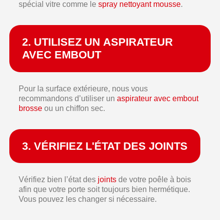
spécial vitre comme le
spray nettoyant mousse
.
2. UTILISEZ UN ASPIRATEUR
AVEC EMBOUT
Pour la surface extérieure, nous vous
recommandons d’utiliser un
aspirateur avec embout
brosse
ou un chiffon sec.
3. VÉRIFIEZ L'ÉTAT DES JOINTS
Vérifiez bien l’état des
joints
de votre poêle à bois
afin que votre porte soit toujours bien hermétique.
Vous pouvez les changer si nécessaire.