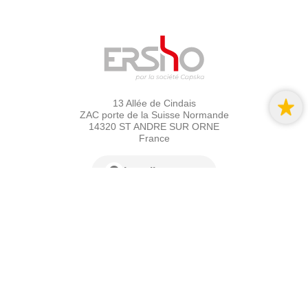
13 Allée de Cindais
ZAC porte de la Suisse Normande
14320 ST ANDRE SUR ORNE
France
Localisez-nous
02 31 44 68 28
Horaires :
du lundi au vendredi
9h00 à 12h00 - 14h00 à 17h00