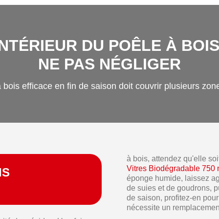
NTÉRIEUR DU POÊLE À BOIS 
NE PAS NÉGLIGER
bois efficace en fin de saison doit couvrir plusieurs zones
à bois, attendez qu'elle so
Vitres Biodégradable 750 
IS
éponge humide, laissez ag
de suies et de goudrons, p
de saison, profitez-en pour 
nécessite un remplacement