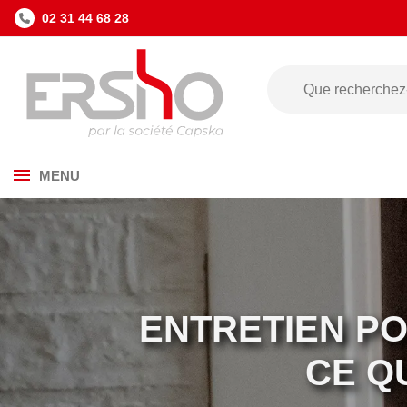
02 31 44 68 28
MENU
ENTRETIEN POÊ
CE QU