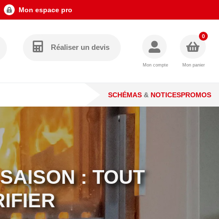
Mon espace pro
0
Réaliser un devis
Mon compte
Mon panier
SCHÉMAS
&
NOTICES
PROMOS
 SAISON : TOUT
RIFIER