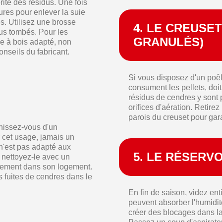
rité des résidus. Une fois
eures pour enlever la suie
és. Utilisez une brosse
4. LE CREUSE
us tombés. Pour les
GRANULÉS)
le à bois adapté, non
onseils du fabricant.
Si vous disposez d'un poêle
consument les pellets, doi
résidus de cendres y sont 
orifices d'aération. Retirez
parois du creuset pour gar
nissez-vous d'un
cet usage, jamais un
 n'est pas adapté aux
5. LE RÉSERV
, nettoyez-le avec un
ectement dans son logement.
 fuites de cendres dans le
En fin de saison, videz ent
peuvent absorber l'humidité
créer des blocages dans l