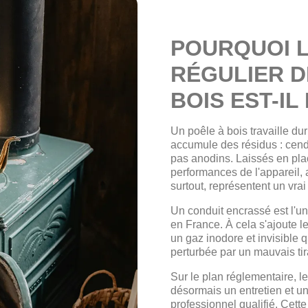
POURQUOI L
RÉGULIER D
BOIS EST-IL
Un poêle à bois travaille dur
accumule des résidus : cend
pas anodins. Laissés en pla
performances de l'appareil,
surtout, représentent un vrai
Un conduit encrassé est l'u
en France. À cela s'ajoute l
un gaz inodore et invisible q
perturbée par un mauvais ti
Sur le plan réglementaire, l
désormais un entretien et u
professionnel qualifié. Cette