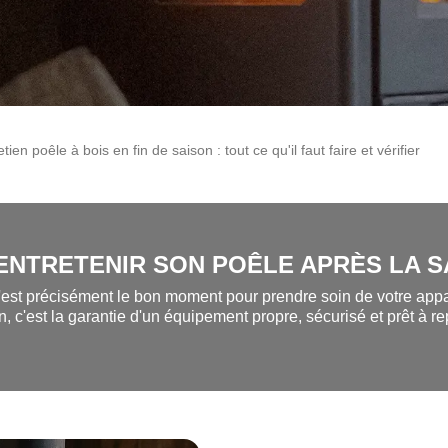
tien poêle à bois en fin de saison : tout ce qu'il faut faire et vérifier
 ENTRETENIR SON POÊLE APRÈS LA S
'est précisément le bon moment pour prendre soin de votre appar
, c'est la garantie d'un équipement propre, sécurisé et prêt à rep