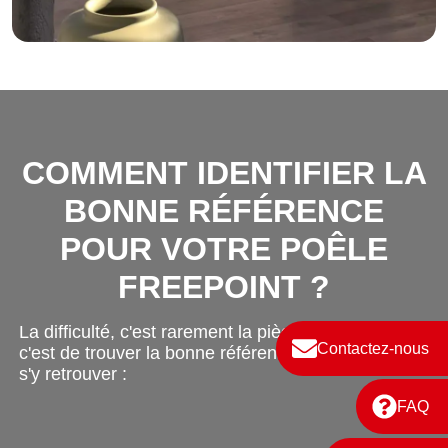
COMMENT IDENTIFIER LA
BONNE RÉFÉRENCE
POUR VOTRE POÊLE
FREEPOINT ?
La difficulté, c'est rarement la pièce elle-même,
Contactez-nous
c'est de trouver la bonne référence. Voici comment
s'y retrouver :
FAQ