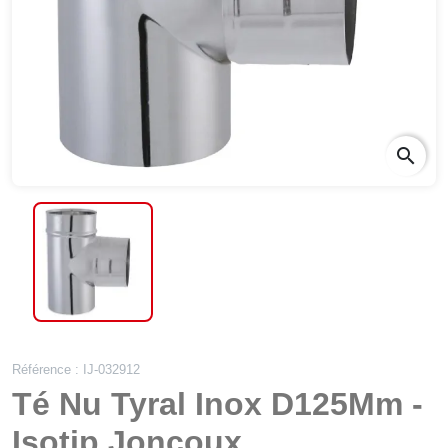
search
Référence : IJ-032912
Té Nu Tyral Inox D125Mm -
Isotip Joncoux