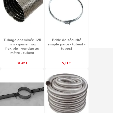
Tubage cheminée 125
Bride de sécurité
mm - gaine inox
simple paroi - tubest -
flexible - vendue au
tubest
mètre - tubest
31,42 €
5,11 €