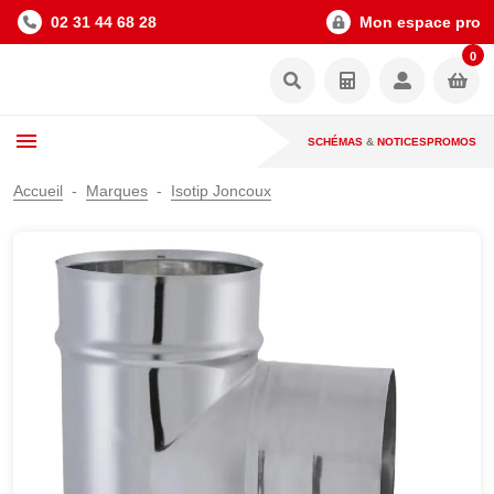
02 31 44 68 28
Mon espace pro
0
SCHÉMAS
&
NOTICES
PROMOS
Accueil
Marques
Isotip Joncoux