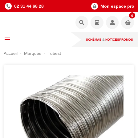
02 31 44 68 28
Mon espace pro
0
SCHÉMAS
&
NOTICES
PROMOS
Accueil
Marques
Tubest