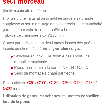
seul morceau
(limite maximale de 50 m).
Profitez d'une installation simplifiée grâce à sa grande
souplesse et son marquage de pose précis. Une étanchéité
garantie pour votre insert ou poêle à bois.
Tubage de cheminée inox Ø125 mm.
Conçu pour l’évacuation des fumées issues des poêles,
inserts ou cheminées à
bois
,
granulés
ou
gaz
.
Structure en inox 316L double peau pour une
durabilité maximale.
Produit conforme à la norme NF EN 1856-2.
Sens de montage signalé par flèche.
Disponible en
Ø80
/
Ø100
/
Ø130
/
Ø150
/
Ø155
/
Ø180
/
Ø200
mm.
Utilisation de gants, manchettes et lunettes conseillée
lors de la pose.