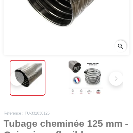
search
Référence : TU-331030125
Tubage cheminée 125 mm -