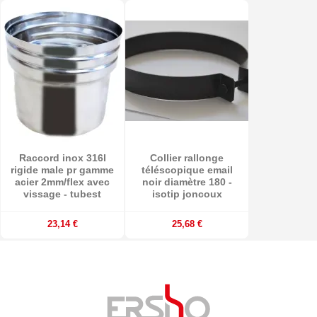
Raccord inox 316l
Collier rallonge
rigide male pr gamme
téléscopique email
acier 2mm/flex avec
noir diamètre 180 -
vissage - tubest
isotip joncoux
23,14 €
25,68 €