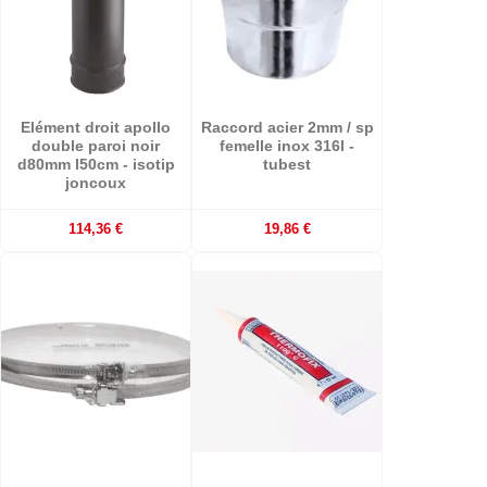
Elément droit apollo
Raccord acier 2mm / sp
double paroi noir
femelle inox 316l -
d80mm l50cm - isotip
tubest
joncoux
114,36 €
19,86 €