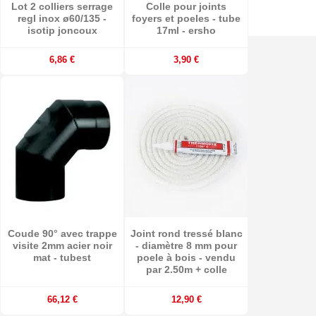
Lot 2 colliers serrage
Colle pour joints
regl inox ø60/135 -
foyers et poeles - tube
isotip joncoux
17ml - ersho
6,86 €
3,90 €
Coude 90° avec trappe
Joint rond tressé blanc
visite 2mm acier noir
- diamètre 8 mm pour
mat - tubest
poele à bois - vendu
par 2.50m + colle
66,12 €
12,90 €