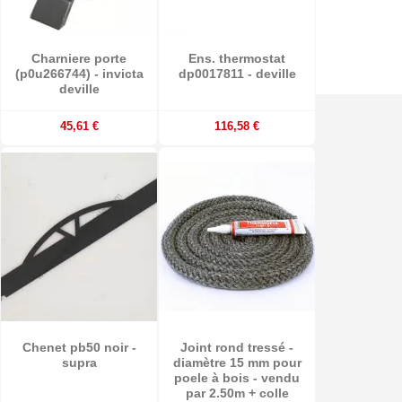
Charniere porte
Ens. thermostat
(p0u266744) - invicta
dp0017811 - deville
deville
45,61 €
116,58 €
Chenet pb50 noir -
Joint rond tressé -
supra
diamètre 15 mm pour
poele à bois - vendu
par 2.50m + colle