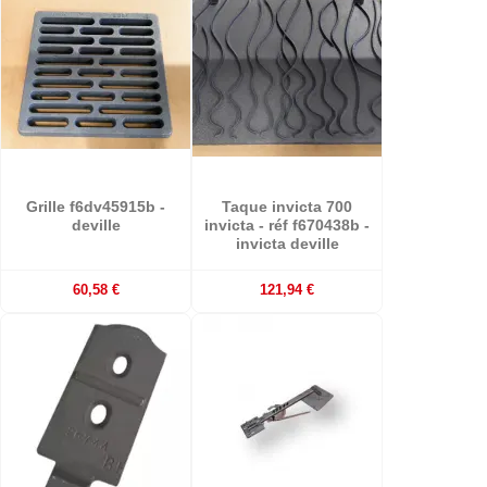
Grille f6dv45915b -
Taque invicta 700
deville
invicta - réf f670438b -
invicta deville
60,58 €
121,94 €