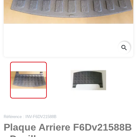
search
sear
Référence : INV-F6DV21588B
Plaque Arriere F6Dv21588B