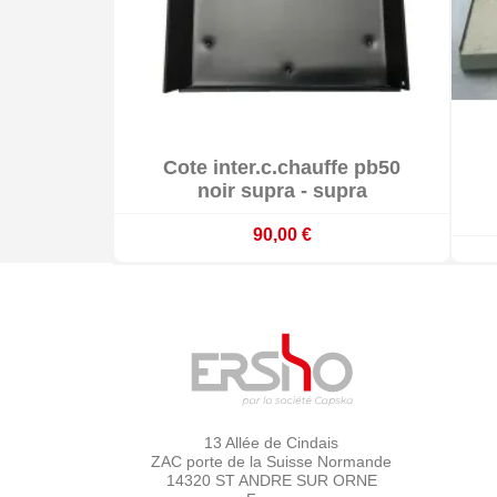

Cote inter.c.chauffe pb50

En stock
noir supra - supra
90,00 €
13 Allée de Cindais
ZAC porte de la Suisse Normande
14320 ST ANDRE SUR ORNE