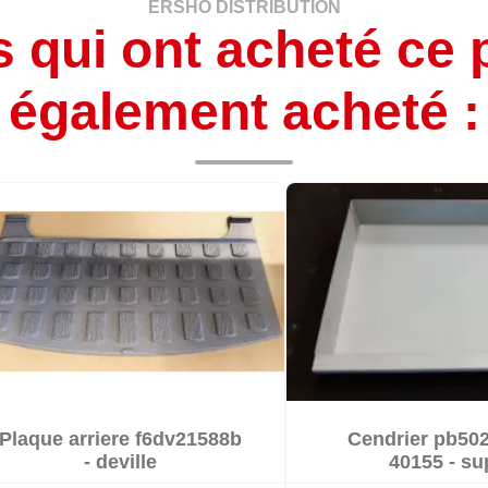
ERSHO DISTRIBUTION
s qui ont acheté ce 
également acheté :


Plaque arriere f6dv21588b
Cendrier pb502


En stock
En stoc
- deville
40155 - su