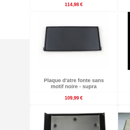
114,98 €

Plaque d'atre fonte sans

En stock
motif noire - supra
109,99 €