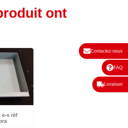
produit ont
Contactez-nous
FAQ
Livraison
 e-s réf
k
pra