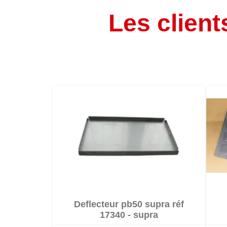
Les client

Deflecteur pb50 supra réf

En stock
17340 - supra