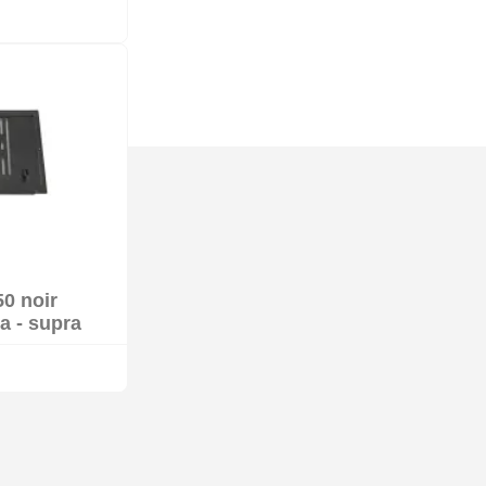
50 noir
k
a - supra