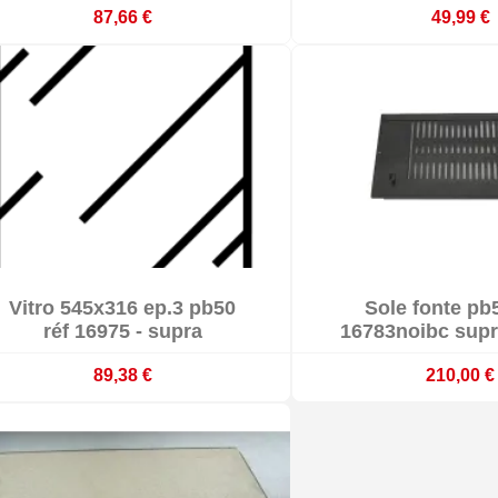
87,66 €
49,99 €


Vitro 545x316 ep.3 pb50
Sole fonte pb


En stock
En stoc
réf 16975 - supra
16783noibc supr
89,38 €
210,00 €