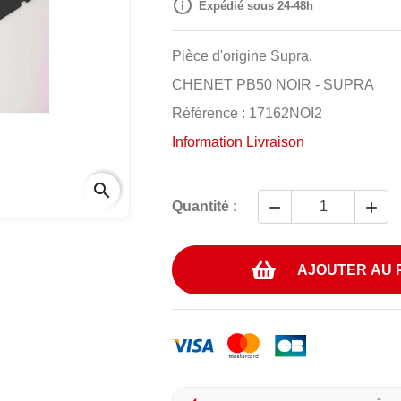

Expédié sous 24-48h
Pièce d'origine Supra.
CHENET PB50 NOIR - SUPRA
Référence : 17162NOI2
Information Livraison
search


Quantité :
AJOUTER AU 