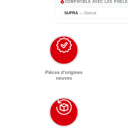
local_fire_department
COMPATIBLE AVEC LES POÊLE
SUPRA
— Detroit
chevron_right
Pièces d'origines
neuves