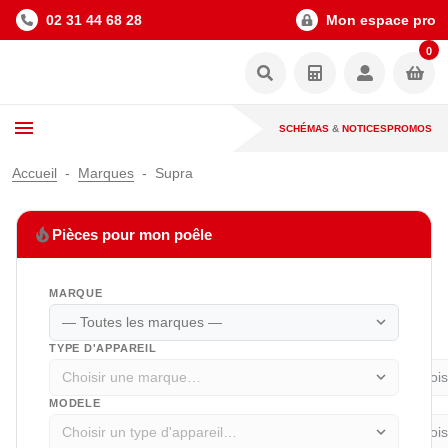
02 31 44 68 28
Mon espace pro
0
SCHÉMAS
&
NOTICES
PROMOS
Accueil
Marques
Supra
local_fire_department
Pièces pour mon poêle
MARQUE
expand_more
TYPE D'APPAREIL
expand_more
MODELE
expand_more