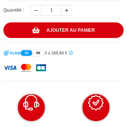


Quantité :
AJOUTER AU PANIER
3 x 168,84 €
3X
4X