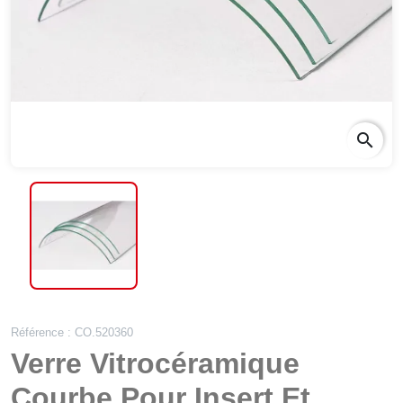
search
Référence : CO.520360
Verre Vitrocéramique
Courbe Pour Insert Et