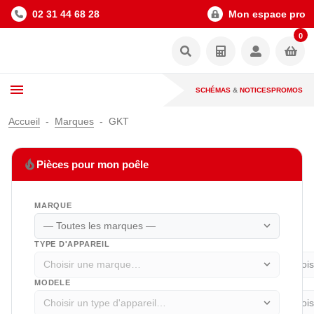
02 31 44 68 28
Mon espace pro
0
SCHÉMAS
&
NOTICES
PROMOS
Accueil
Marques
GKT
local_fire_department
Pièces pour mon poêle
MARQUE
expand_more
TYPE D'APPAREIL
expand_more
MODELE
expand_more