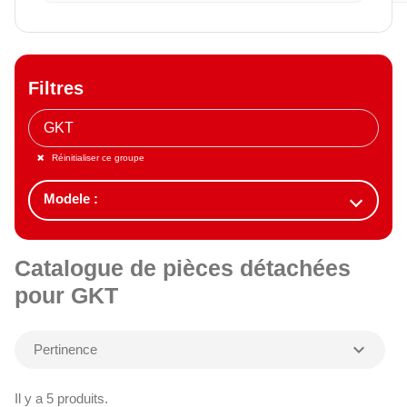
Filtres
Réinitialiser ce groupe
Catalogue de pièces détachées
pour GKT
expand_more
Pertinence
Il y a 5 produits.