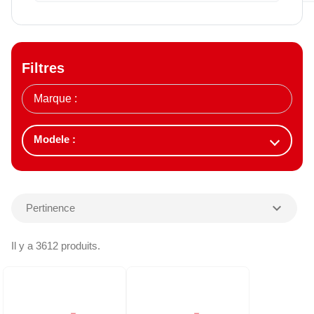
Filtres
expand_more
Pertinence
Il y a 3612 produits.