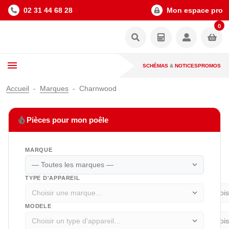
02 31 44 68 28
Mon espace pro
0
SCHÉMAS
&
NOTICES
PROMOS
Accueil
Marques
Charnwood
local_fire_department
Pièces pour mon poêle
MARQUE
expand_more
TYPE D'APPAREIL
expand_more
MODELE
expand_more