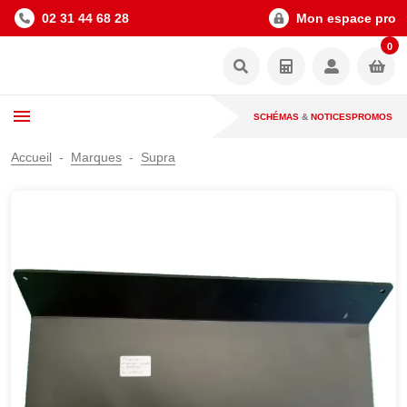
02 31 44 68 28
Mon espace pro
0
SCHÉMAS
&
NOTICES
PROMOS
Accueil
Marques
Supra