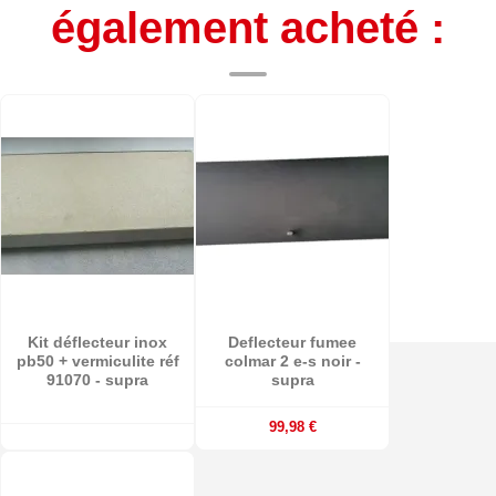
également acheté :
Kit déflecteur inox
Deflecteur fumee
pb50 + vermiculite réf
colmar 2 e-s noir -
91070 - supra
supra
99,98 €