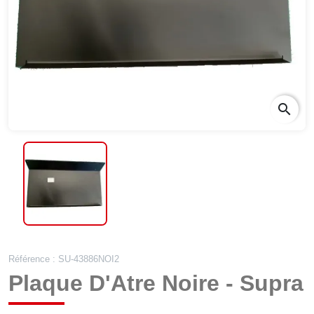
search
Référence : SU-43886NOI2
Plaque D'Atre Noire - Supra