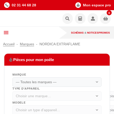
02 31 44 68 28
Mon espace pro
0
SCHÉMAS
&
NOTICES
PROMOS
Accueil
Marques
NORDICA EXTRAFLAME
local_fire_department
Pièces pour mon poêle
MARQUE
expand_more
TYPE D'APPAREIL
expand_more
MODELE
expand_more