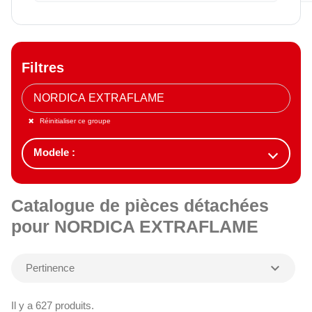
Filtres
Réinitialiser ce groupe
Catalogue de pièces détachées
pour NORDICA EXTRAFLAME
expand_more
Pertinence
Il y a 627 produits.