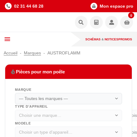
02 31 44 68 28
Mon espace pro
0
SCHÉMAS
&
NOTICES
PROMOS
Accueil
Marques
AUSTROFLAMM
local_fire_department
Pièces pour mon poêle
MARQUE
expand_more
TYPE D'APPAREIL
expand_more
MODELE
expand_more