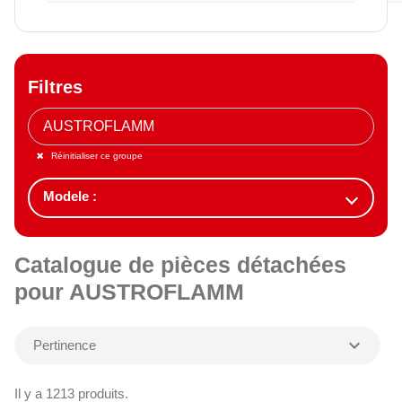
Filtres
Réinitialiser ce groupe
Catalogue de pièces détachées
pour AUSTROFLAMM
expand_more
Pertinence
Il y a 1213 produits.