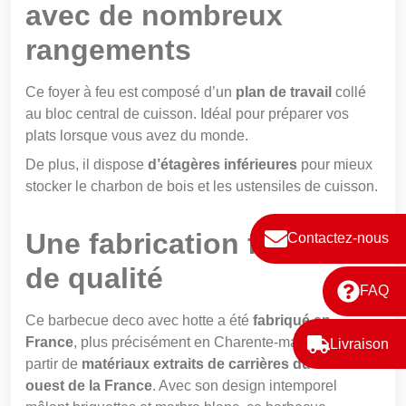
avec de nombreux
rangements
Ce foyer à feu est composé d’un
plan de travail
collé
au bloc central de cuisson. Idéal pour préparer vos
plats lorsque vous avez du monde.
De plus, il dispose
d’étagères inférieures
pour mieux
stocker le charbon de bois et les ustensiles de cuisson.
Une fabrication française
Contactez-nous
de qualité
FAQ
Ce barbecue deco avec hotte a été
fabriqué en
France
, plus précisément en Charente-maritime à
Livraison
partir de
matériaux extraits de carrières du sud-
ouest de la France
. Avec son design intemporel