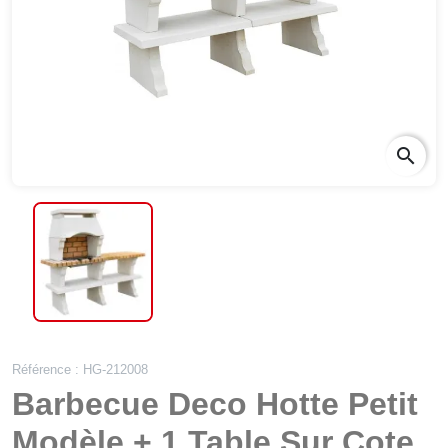
search
Référence : HG-212008
Barbecue Deco Hotte Petit
Modèle + 1 Table Sur Cote