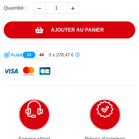


Quantité :
AJOUTER AU PANIER
3 x 278,47 €
3X
4X
Service client
Pièces d'origines