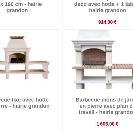

Livré sous 20 jours ouvr
 x 190 cm - hairie
deco avec hotte + 1 tab
grandon
hairie grandon
914,00 €


cue fixe avec hotte
Barbecue mons de jar

Livré sous 20 jours ouvr
rre - hairie grandon
en pierre avec plan d
travail - hairie grand
1 606,00 €