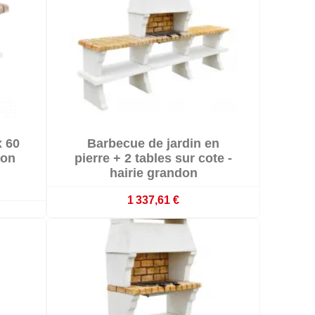

x 60
Barbecue de jardin en

Livré sous 20 jours ouvrés
don
pierre + 2 tables sur cote -
hairie grandon
1 337,61 €