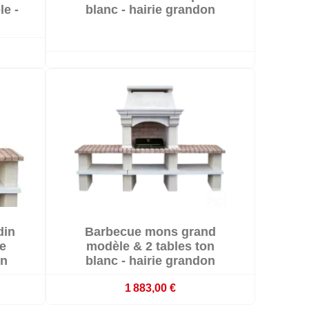
és
le -
blanc - hairie grandon

din
Barbecue mons grand

és
Livré sous 20 jours ouvrés
e
modèle & 2 tables ton
on
blanc - hairie grandon
1 883,00 €