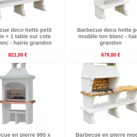


cue deco hotte petit
Barbecue deco hotte pe

ivré sous 20 jours ouvrés
Livré sous 20 jours ouvr
e + 1 table sur cote
modèle ton blanc - hai
anc - hairie grandon
grandon
821,00 €
679,00 €


cue en pierre 995 x
Barbecue en pierre mo