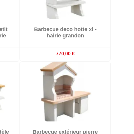

tit
Barbecue deco hotte xl -

és
Livré sous 20 jours ouvrés
rie
hairie grandon
770,00 €

dèle
Barbecue extérieur pierre