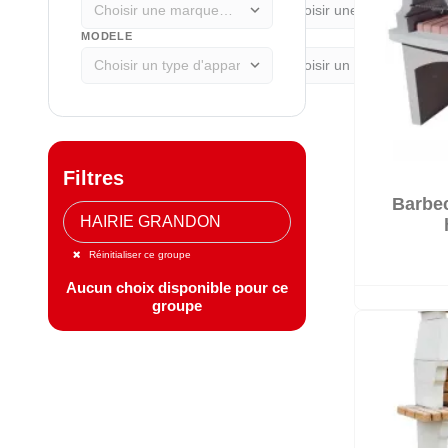
expand_more
MODELE
expand_more
Filtres
Barbec
Réinitialiser ce groupe
Aucun choix disponible pour ce
groupe