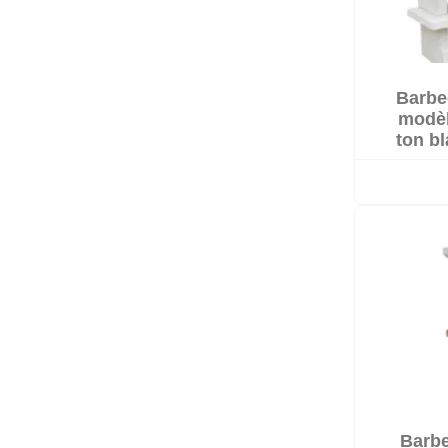
Barbe

L
modèl
ton bl
Barbe