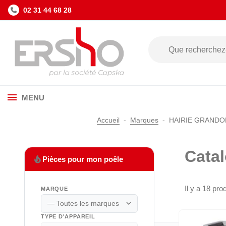
02 31 44 68 28
MENU
Accueil
Marques
HAIRIE GRANDO
Cata
local_fire_department
Pièces pour mon poêle
Il y a 18 prod
MARQUE
expand_more
TYPE D'APPAREIL