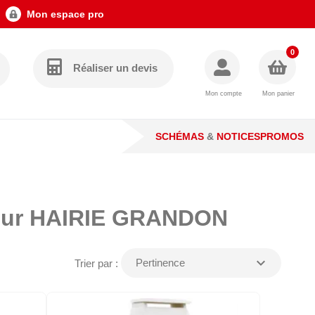
Mon espace pro
0
Réaliser un devis
Mon compte
Mon panier
SCHÉMAS
&
NOTICES
PROMOS
pour HAIRIE GRANDON
expand_more
Pertinence
Trier par :