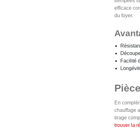
trempées su
efficace con
du foyer.
Avant
Résistan
Découpe 
Facilité
Longévit
Pièce
En compléme
chauffage a
tirage comp
trouver la 