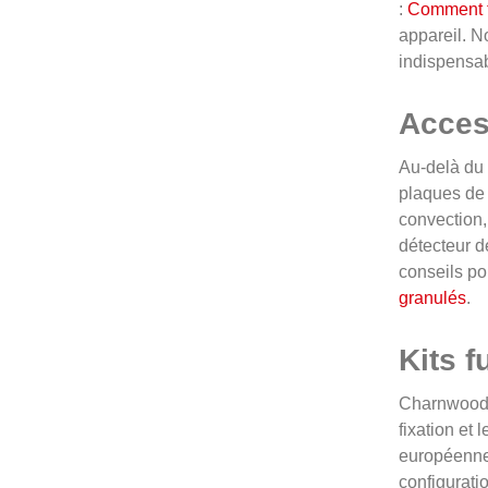
:
Comment tr
appareil. N
indispensabl
Access
Au-delà du 
plaques de f
convection,
détecteur d
conseils po
granulés
.
Kits 
Charnwood p
fixation et
européennes
configurati