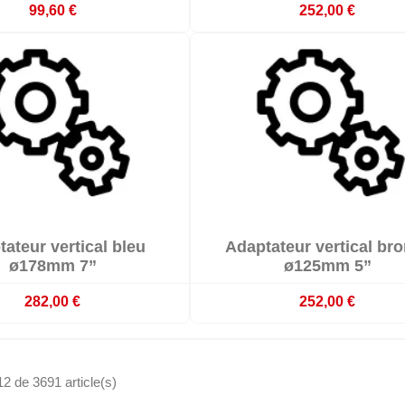
99,60 €
252,00 €


ateur vertical bleu
Adaptateur vertical br

mmande : délai 3 à 4 semaines
Sur commande : délai 3 à 4 s
ø178mm 7”
ø125mm 5”
282,00 €
252,00 €
12 de 3691 article(s)