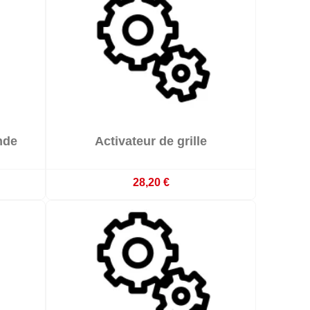

nde
Activateur de grille

emaines
Sur commande : délai 3 à 4 semaines
28,20 €