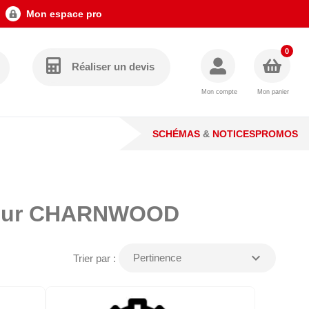
Mon espace pro
0
Réaliser un devis
Mon compte
Mon panier
SCHÉMAS
&
NOTICES
PROMOS
 pour CHARNWOOD
expand_more
Pertinence
Trier par :