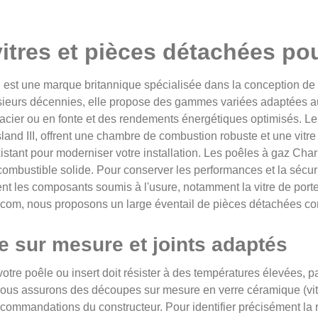
itres et pièces détachées p
st une marque britannique spécialisée dans la conception de p
ieurs décennies, elle propose des gammes variées adaptées aux
n acier ou en fonte et des rendements énergétiques optimisés. 
sland III, offrent une chambre de combustion robuste et une vitr
stant pour moderniser votre installation. Les poêles à gaz Cha
combustible solide. Pour conserver les performances et la sécurit
nt les composants soumis à l'usure, notamment la vitre de porte, 
n.com, nous proposons un large éventail de pièces détachées 
e sur mesure et joints adaptés
 votre poêle ou insert doit résister à des températures élevées, p
ous assurons des découpes sur mesure en verre céramique (vit
ecommandations du constructeur. Pour identifier précisément la r