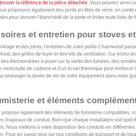
ouver la référence de la pièce détachée
. Vous pourrez ainsi c
ous proposons également des joints en fibre de verre, en corde 
es pour assurer l'étanchéité de la porte et éviter toute fuite de
oires et entretien pour stoves et
vitrage et des joints, l'entretien de votre poêle Charnwood pas
ond, des grilles de foyer et des kits de ventilation. Sur ersho-d
 des thermomètres à poser sur la sortie des fumées, des sondes
e monoxyde de carbone et d'un écran thermique peut renforcer la
ur prolonger la durée de vie de votre équipement dans notre gu
fumisterie et éléments complémen
ropose également des éléments de fumisterie compatibles, comm
 les chapeaux de conduit. Bien que chaque installation soit spéci
. Nous mettons à votre disposition des conduits en différentes 
on. Pour en savoir plus sur nos conditions de transport et de li