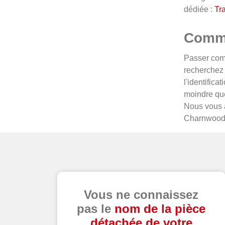
dédiée :
Tra
Comme
Passer comm
recherchez 
l'identific
moindre ques
Nous vous a
Charnwood
Vous ne connaissez
pas le
nom de la pièce
détachée de votre