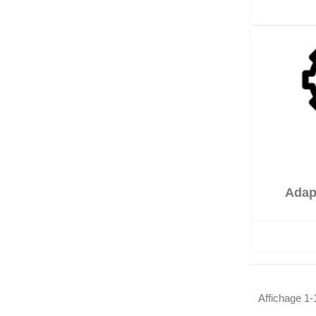
Adapt

Sur co
Affichage 1-