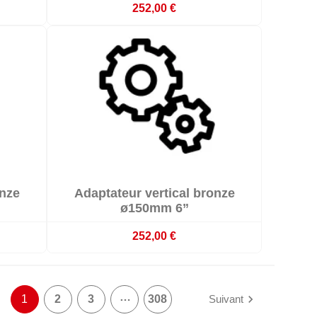
252,00 €

onze
Adaptateur vertical bronze

emaines
Sur commande : délai 3 à 4 semaines
ø150mm 6”
252,00 €
…

1
2
3
308
Suivant