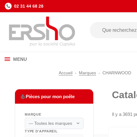
02 31 44 68 28
MENU
Accueil
Marques
CHARNWOOD
Cata
local_fire_department
Pièces pour mon poêle
Il y a 3691 p
MARQUE
expand_more
TYPE D'APPAREIL