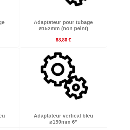

ge
Adaptateur pour tubage

emaines
Sur commande : délai 3 à 4 semaines
ø152mm (non peint)
88,80 €

eu
Adaptateur vertical bleu

emaines
Sur commande : délai 3 à 4 semaines
ø150mm 6”