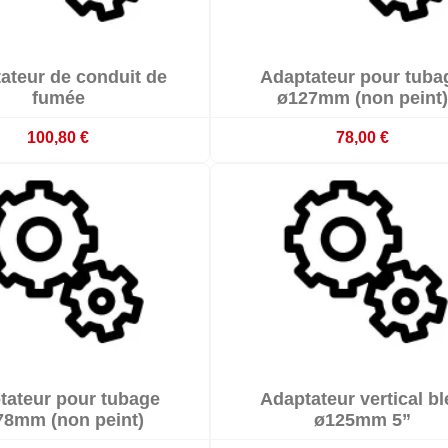


ateur de conduit de
Adaptateur pour tuba

mmande : délai 3 à 4 semaines
Sur commande : délai 3 à 4 s
fumée
ø127mm (non peint)
100,80 €
78,00 €


tateur pour tubage
Adaptateur vertical bl

mmande : délai 3 à 4 semaines
Sur commande : délai 3 à 4 s
78mm (non peint)
ø125mm 5”