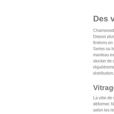
Des v
Charnwood e
Depuis plus
finitions e
Series ou I
manteau exi
stocker de 
régulièreme
distributio
Vitrag
La vitre de
déformer. N
selon les r