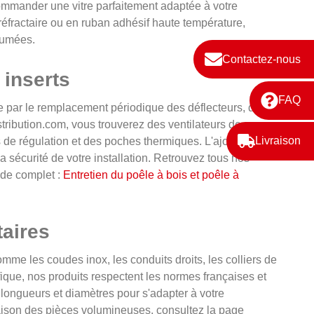
ommander une vitre parfaitement adaptée à votre
réfractaire ou en ruban adhésif haute température,
 fumées.
Contactez-nous
 inserts
FAQ
se par le remplacement périodique des déflecteurs, des
istribution.com, vous trouverez des ventilateurs de
Livraison
 de régulation et des poches thermiques. L'ajout d'un
 sécurité de votre installation. Retrouvez tous nos
ide complet :
Entretien du poêle à bois et poêle à
taires
e les coudes inox, les conduits droits, les colliers de
fique, nos produits respectent les normes françaises et
longueurs et diamètres pour s'adapter à votre
vraison des pièces volumineuses, consultez la page