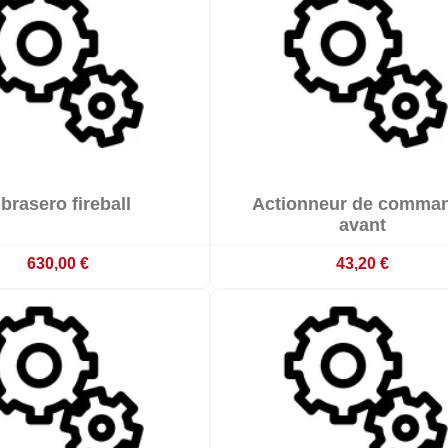


 brasero fireball
Actionneur de comma

mmande : délai 3 à 4 semaines
Sur commande : délai 3 à 4 s
avant
630,00 €
43,20 €