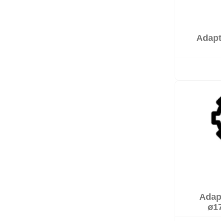
Adapt

Sur co
Adap

Sur co
ø1