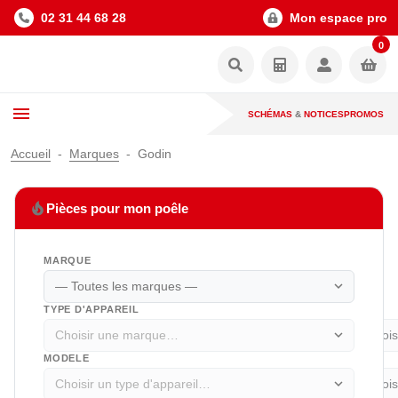
02 31 44 68 28
Mon espace pro
0
SCHÉMAS
&
NOTICES
PROMOS
Accueil
Marques
Godin
local_fire_department
Pièces pour mon poêle
MARQUE
expand_more
TYPE D'APPAREIL
expand_more
MODELE
expand_more