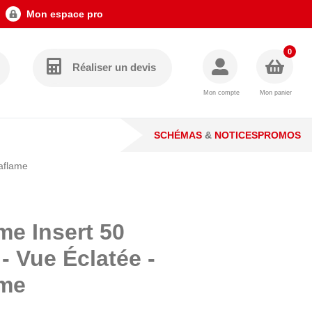
Mon espace pro
0
Réaliser un devis
Mon compte
Mon panier
SCHÉMAS
&
NOTICES
PROMOS
raflame
me Insert 50
 - Vue Éclatée -
ame