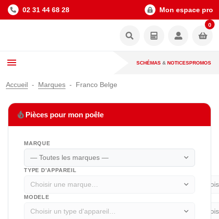
02 31 44 68 28
Mon espace pro
0
SCHÉMAS
&
NOTICES
PROMOS
Accueil
Marques
Franco Belge
local_fire_department
Pièces pour mon poêle
MARQUE
expand_more
TYPE D'APPAREIL
expand_more
MODELE
expand_more