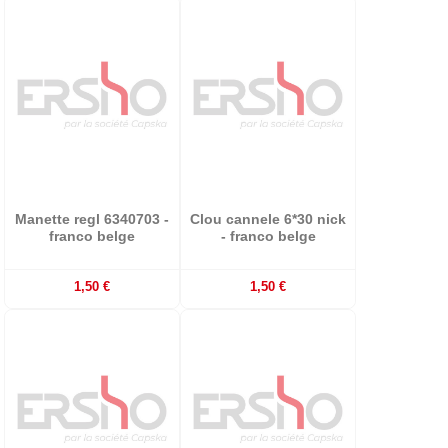
Manette regl 6340703 -
Clou cannele 6*30 nick
franco belge
- franco belge
1,50 €
1,50 €