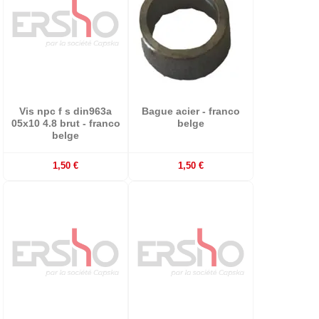
Vis npc f s din963a
Bague acier - franco
05x10 4.8 brut - franco
belge
belge
1,50 €
1,50 €