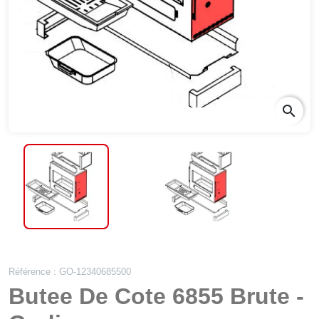
search
Référence : GO-12340685500
Butee De Cote 6855 Brute -