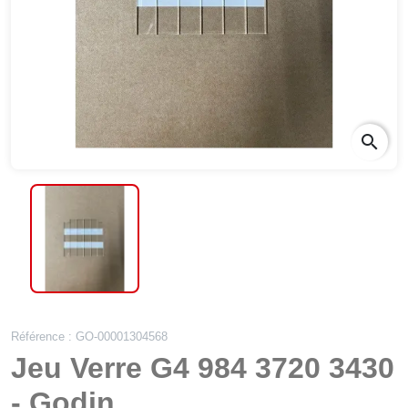
search
Référence : GO-00001304568
Jeu Verre G4 984 3720 3430
- Godin