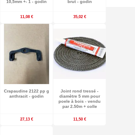
10,5mm +- 1 - godin
brut - godin
11,08 €
35,02 €
Crapaudine 2122 pp g
Joint rond tressé -
anthracit - godin
diamètre 5 mm pour
poele à bois - vendu
par 2.50m + colle
27,13 €
11,50 €