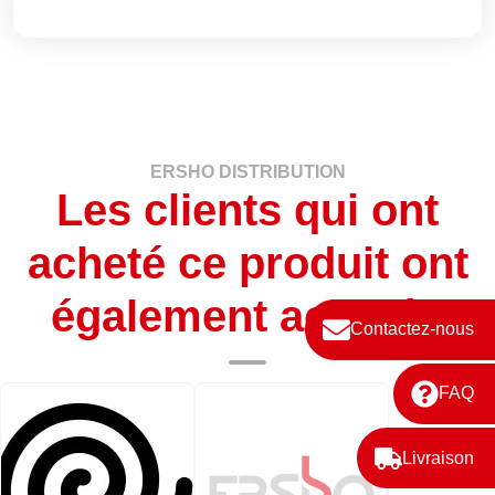
ERSHO DISTRIBUTION
Les clients qui ont
acheté ce produit ont
également acheté :
Contactez-nous
FAQ
Livraison