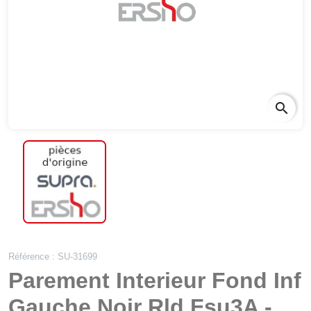
search
Référence : SU-31699
Parement Interieur Fond Inf
Gauche Noir Rld Fsu3A -