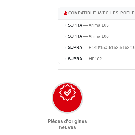
local_fire_department
COMPATIBLE AVEC LES POÊLE
SUPRA
— Altima 105
chevron_right
SUPRA
— Altima 106
chevron_right
SUPRA
— F148/150B/152B/162/1
chevron_right
SUPRA
— HF102
chevron_right
Pièces d'origines
neuves