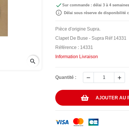

Sur commande : délai 3 à 4 semaine

Délai sous réserve de disponibilité
Pièce d'origine Supra.
Clapet De Buse - Supra Réf 14331
Référence : 14331
Information Livraison
search


Quantité :
AJOUTER AU 