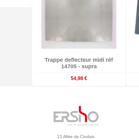

Trappe deflecteur midi réf

Sur commande : délai 3 à 4 semaines
14705 - supra
54,98 €
13 Allée de Cindais