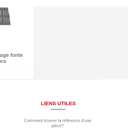
rage fonte
k
pra
LIENS UTILES
Comment trouver la référence d'une
pièce?