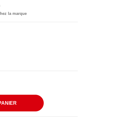
s
 chez la marque
PANIER