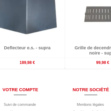


Deflecteur e.s. - supra
Grille de decend


En stock
En stoc
noire - su
189,98 €
99,98 €
VOTRE COMPTE
NOTRE SOCIÉTÉ
Suivi de commande
Mentions légales