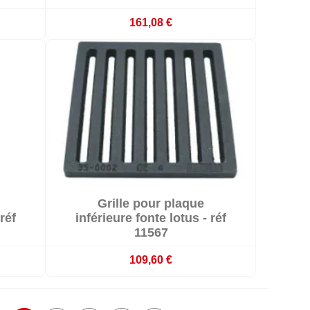
161,08 €

Grille pour plaque

Délai 3-4 semaines
réf
inférieure fonte lotus - réf
11567
109,60 €