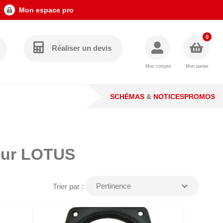
Mon espace pro
0
Réaliser un devis
Mon compte
Mon panier
SCHÉMAS
&
NOTICES
PROMOS
our LOTUS
expand_more
Pertinence
Trier par :