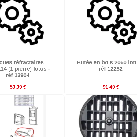


ques réfractaires
Butée en bois 2060 lotu


Délai 3-4 semaines
Délai 3-4 semaines
14 (1 pierre) lotus -
réf 12252
réf 13904
59,99 €
91,40 €