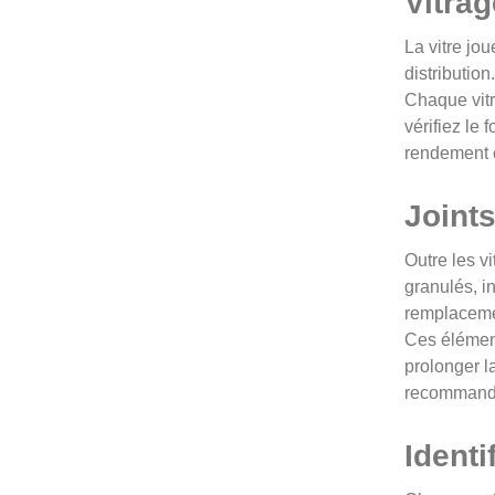
Vitra
La vitre jo
distributio
Chaque vitr
vérifiez le
rendement ca
Joint
Outre les v
granulés, i
remplacemen
Ces élément
prolonger l
recommanda
Ident