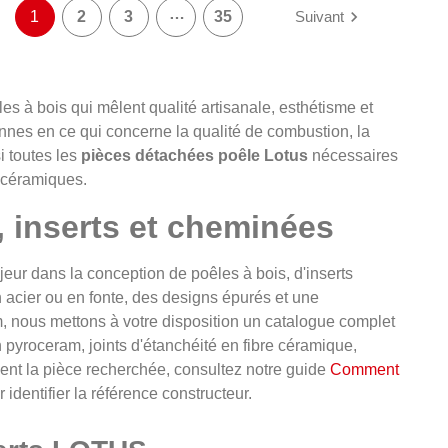
…

1
2
3
35
Suivant
s à bois qui mêlent qualité artisanale, esthétisme et
nes en ce qui concerne la qualité de combustion, la
i toutes les
pièces détachées poêle Lotus
nécessaires
rocéramiques.
, inserts et cheminées
r dans la conception de poêles à bois, d'inserts
acier ou en fonte, des designs épurés et une
m, nous mettons à votre disposition un catalogue complet
pyroceram, joints d'étanchéité en fibre céramique,
ent la pièce recherchée, consultez notre guide
Comment
r identifier la référence constructeur.