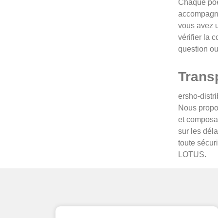
Chaque poêl
accompagnée
vous avez u
vérifier la
question ou
Transp
ersho-distr
Nous propos
et composan
sur les dél
toute sécuri
LOTUS.