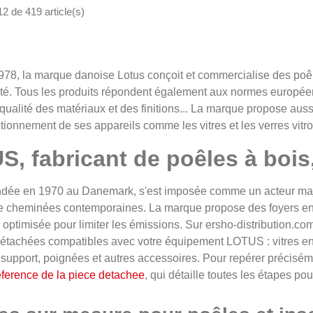
12 de 419 article(s)
78, la marque danoise Lotus conçoit et commercialise des poêle
ité. Tous les produits répondent également aux normes européen
a qualité des matériaux et des finitions... La marque propose auss
tionnement de ses appareils comme les vitres et les verres vit
, fabricant de poêles à bois
dée en 1970 au Danemark, s'est imposée comme un acteur majeu
e cheminées contemporaines. La marque propose des foyers en 
optimisée pour limiter les émissions. Sur ersho-distribution.co
étachées compatibles avec votre équipement LOTUS : vitres en 
support, poignées et autres accessoires. Pour repérer précisém
reference de la piece detachee
, qui détaille toutes les étapes pou