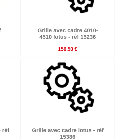

f
Grille avec cadre 4010-

Délai 3-4 semaines
4510 lotus - réf 15236
156,50 €

 réf
Grille avec cadre lotus - réf

Délai 3-4 semaines
15386