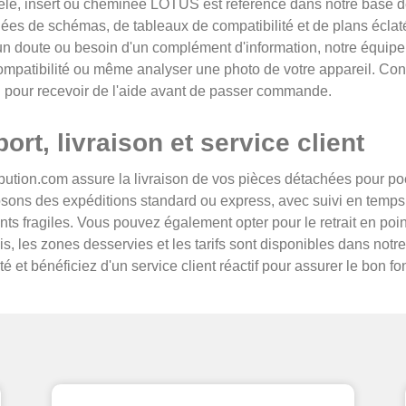
e, insert ou cheminée LOTUS est référencé dans notre base de
s de schémas, de tableaux de compatibilité et de plans éclatés
n doute ou besoin d'un complément d'information, notre équipe 
 compatibilité ou même analyser une photo de votre appareil. Co
 pour recevoir de l'aide avant de passer commande.
ort, livraison et service client
ibution.com assure la livraison de vos pièces détachées pour po
ons des expéditions standard ou express, avec suivi en temps r
ts fragiles. Vous pouvez également opter pour le retrait en point
ais, les zones desservies et les tarifs sont disponibles dans notr
té et bénéficiez d'un service client réactif pour assurer le bon f