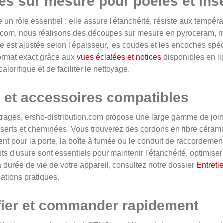
ges sur mesure pour poêles et in
ue un rôle essentiel : elle assure l'étanchéité, résiste aux temp
n.com, nous réalisons des découpes sur mesure en pyroceram, m
e est ajustée selon l'épaisseur, les coudes et les encoches s
 format exact grâce aux
vues éclatées et notices
disponibles en li
lorifique et de faciliter le nettoyage.
s et accessoires compatibles
itrages, ersho-distribution.com propose une large gamme de join
nserts et cheminées. Vous trouverez des cordons en fibre cérami
t pour la porte, la boîte à fumée ou le conduit de raccordement
s d'usure sont essentiels pour maintenir l'étanchéité, optimiser 
a durée de vie de votre appareil, consultez notre dossier
Entreti
tions pratiques.
ifier et commander rapidement