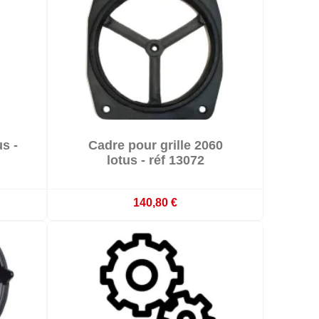

s -
Cadre pour grille 2060

Délai 3-4 semaines
lotus - réf 13072
140,80 €