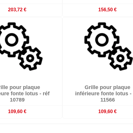
203,72 €
156,50 €


ille pour plaque
Grille pour plaque


Délai 3-4 semaines
Délai 3-4 semaines
eure fonte lotus - réf
inférieure fonte lotus - 
10789
11566
109,60 €
109,60 €