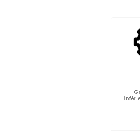
Gr
inféri