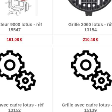


teur 9000 lotus - réf
Grille 2060 lotus - ré


Délai 3-4 semaines
Délai 3-4 semaines
15547
13154
161,08 €
210,48 €


avec cadre lotus - réf
Grille avec cadre lotus -


Délai 3-4 semaines
Délai 3-4 semaines
13152
15139