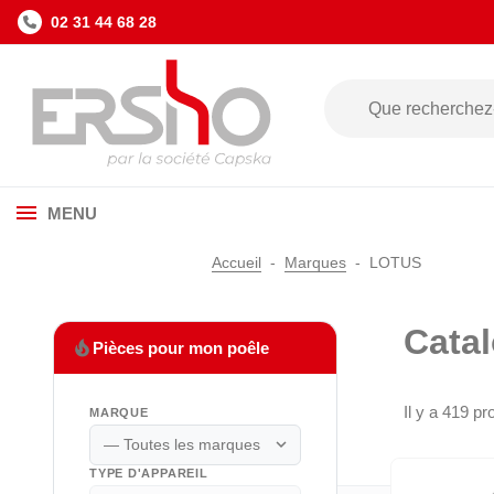
02 31 44 68 28
MENU
Accueil
Marques
LOTUS
Cata
local_fire_department
Pièces pour mon poêle
Il y a 419 pr
MARQUE
expand_more
TYPE D'APPAREIL