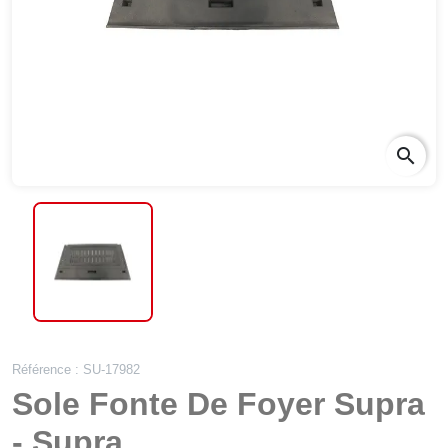
search
Référence : SU-17982
Sole Fonte De Foyer Supra
- Supra