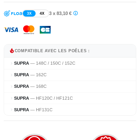
3 x 83,10 €
3X
4X
local_fire_department
COMPATIBLE AVEC LES POÊLES :
SUPRA
— 148C / 150C / 152C
chevron_right
SUPRA
— 162C
chevron_right
SUPRA
— 168C
chevron_right
SUPRA
— HF120C / HF121C
chevron_right
SUPRA
— HF131C
chevron_right