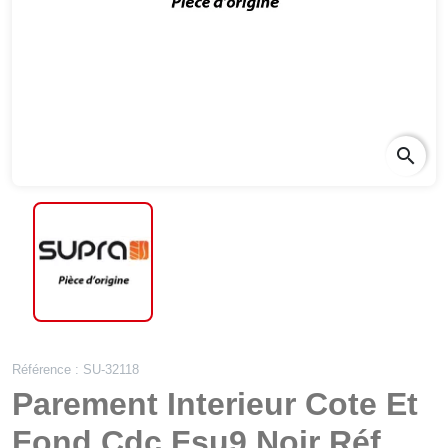
search
Référence : SU-32118
Parement Interieur Cote Et
Fond Cdc Fsu9 Noir Réf