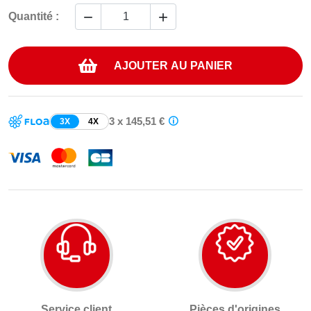


Quantité :
AJOUTER AU PANIER
3 x 145,51 €
3X
4X
Service client
Pièces d'origines