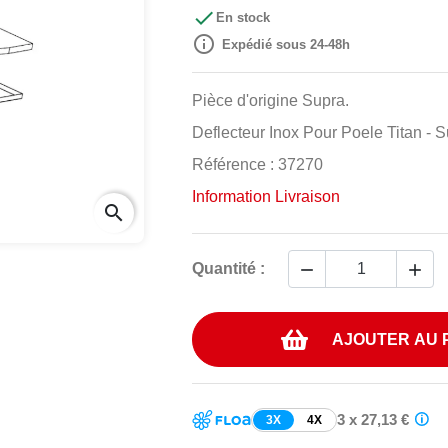

En stock

Expédié sous 24-48h
Pièce d'origine Supra.
Deflecteur Inox Pour Poele Titan - 
Référence : 37270
Information Livraison
search


Quantité :
AJOUTER AU 
3 x 27,13 €
3X
4X