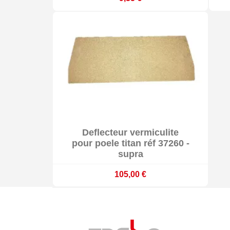

Deflecteur vermiculite

Sur commande : délai 3 à 4 semaines
pour poele titan réf 37260 -
supra
105,00 €