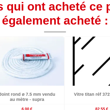
s qui ont acheté ce 
également acheté :


Joint rond ø 7.5 mm vendu
Vitre titan réf 37


En stock
En stoc
au mètre - supra
6,00 €
82,55 €