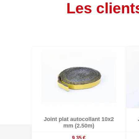
Les client

Joint plat autocollant 10x2

En stock
mm (2.50m)
9,35 €