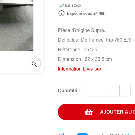

En stock

Expédié sous 24-48h
Pièce d'origine Supra.
Deflecteur De Fumee Trio 760 E.S 
Référence : 15435
Dimension : 62 x 33.5 cm
search
Information Livraison


Quantité :
AJOUTER AU 