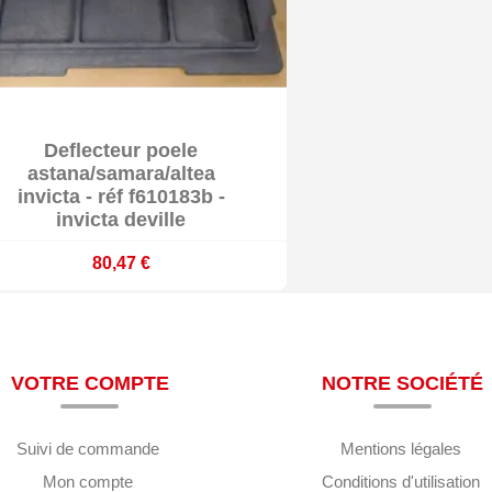

Deflecteur poele

En stock
astana/samara/altea
invicta - réf f610183b -
invicta deville
80,47 €
VOTRE COMPTE
NOTRE SOCIÉTÉ
Suivi de commande
Mentions légales
Mon compte
Conditions d'utilisation