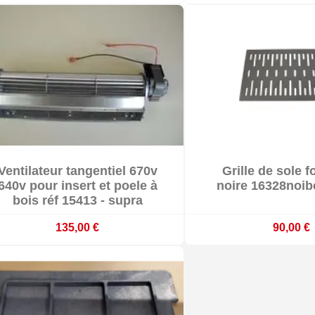


Ventilateur tangentiel 670v
Grille de sole f


Sur commande : délai 3 à 4 semaines
En stoc
640v pour insert et poele à
noire 16328noib
bois réf 15413 - supra
135,00 €
90,00 €