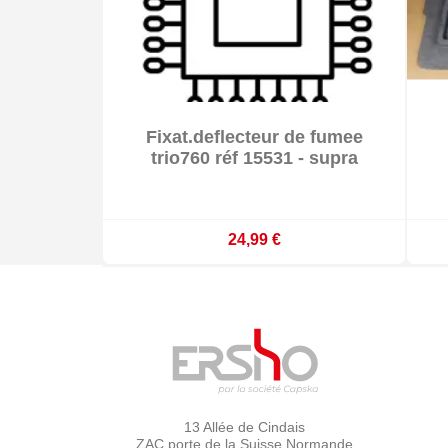

Fixat.deflecteur de fumee

Sur commande : délai 3 à 4 semaines
trio760 réf 15531 - supra
24,99 €
13 Allée de Cindais
ZAC porte de la Suisse Normande