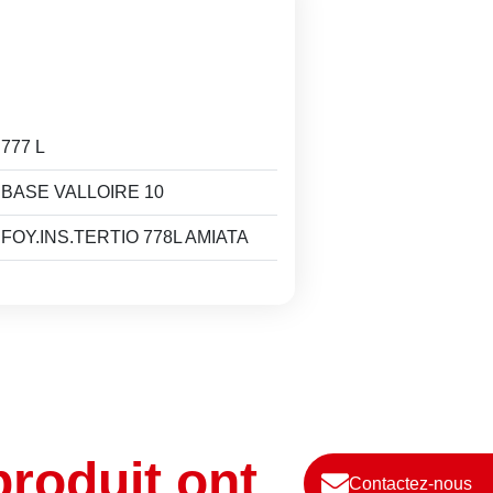
777 L
BASE VALLOIRE 10
FOY.INS.TERTIO 778L AMIATA
produit ont
Contactez-nous