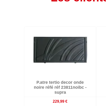

P.atre tertio decor onde

Sur commande : délai 3 à 4 semaines
noire réfé réf 23811noibc -
supra
229,99 €