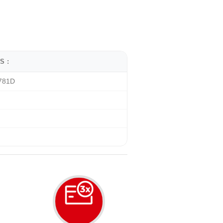
S :
781D