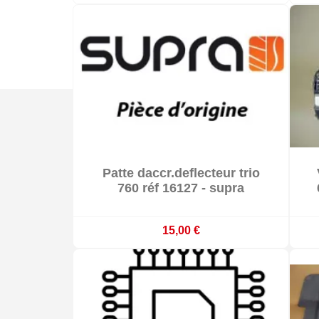

Patte daccr.deflecteur trio

Sur commande : délai 3 à 4 semaines
760 réf 16127 - supra
15,00 €