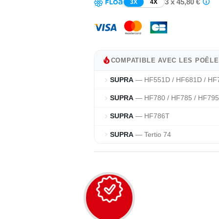
3 x 45,80 €
3X
4X
local_fire_department
COMPATIBLE AVEC LES POÊLE
SUPRA
— HF551D / HF681D / HF
chevron_right
SUPRA
— HF780 / HF785 / HF795
chevron_right
SUPRA
— HF786T
chevron_right
SUPRA
— Tertio 74
chevron_right