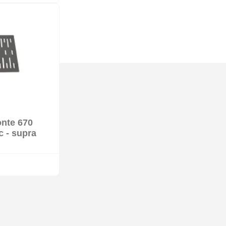
onte 670
k
c - supra