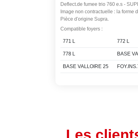
Deflect.de fumee trio 760 e.s - SU
Image non contractuelle : la forme de
Pièce d'origine Supra.
Compatible foyers :
771 L
772 L
778 L
BASE VA
BASE VALLOIRE 25
FOY.INS
Les client