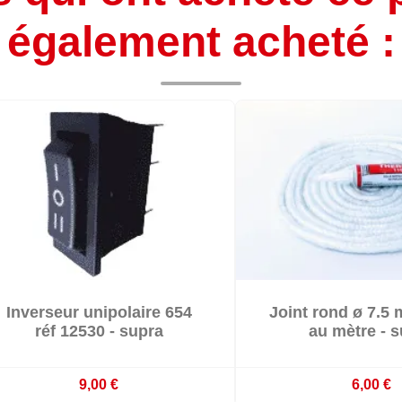
également acheté :


Inverseur unipolaire 654
Joint rond ø 7.5


Sur commande : délai 3 à 4 semaines
En stoc
réf 12530 - supra
au mètre - 
9,00 €
6,00 €