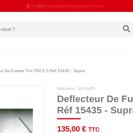
Actualités de livraison
eur De Fumee Trio 760 E.S Réf 15435 - Supra
Référence : SU-15435
Deflecteur De Fu
Réf 15435 - Supr
135,00 €
TTC