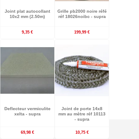
Joint plat autocollant
Grille pb2000 noire réfé
10x2 mm (2.50m)
réf 18026noibc - supra
9,35 €
199,99 €
Deflecteur vermiculite
Joint de porte 14x8
xelta - supra
mm au mètre réf 10113
- supra
69,98 €
10,75 €