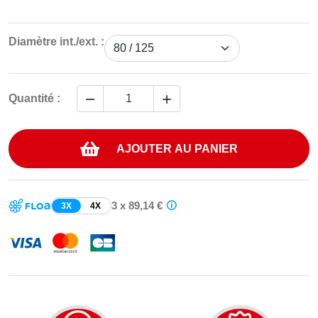
Diamètre int./ext. :


Quantité :
AJOUTER AU PANIER
3 x 89,14 €
3X
4X