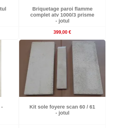

tul
Briquetage paroi flamme

k
Indisponible
complet atv 1000/3 prisme
- jotul
399,00 €

 -
Kit sole foyere scan 60 / 61

k
Derniers articles en stock
- jotul