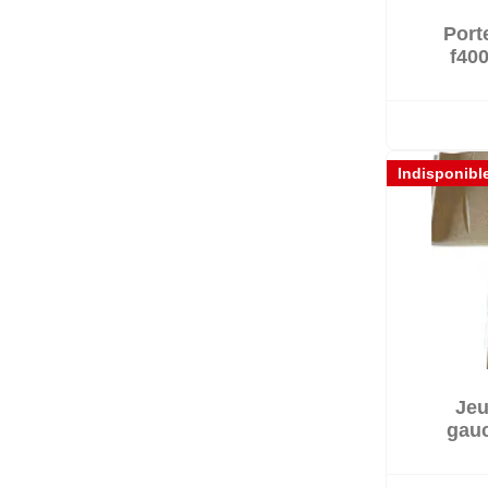
Port

D
f400
Indisponibl
Jeu
gauc