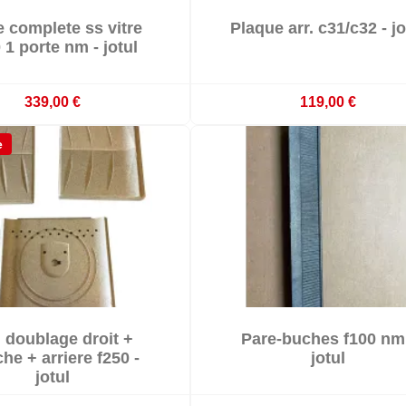


e complete ss vitre
Plaque arr. c31/c32 - jo

erniers articles en stock
Derniers articles en stoc
 1 porte nm - jotul
339,00 €
119,00 €
e


 doublage droit +
Pare-buches f100 nm


Indisponible
Derniers articles en stoc
he + arriere f250 -
jotul
jotul