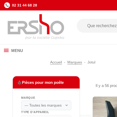
02 31 44 68 28
MENU
Accueil
Marques
Jotul
local_fire_department
Pièces pour mon poêle
Il y a 56 prod
MARQUE
expand_more
TYPE D'APPAREIL