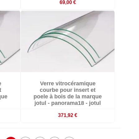
69,00 €

e
Verre vitrocéramique

Indisponible
t
courbe pour insert et
que
poele à bois de la marque
jotul - panorama18 - jotul
371,92 €