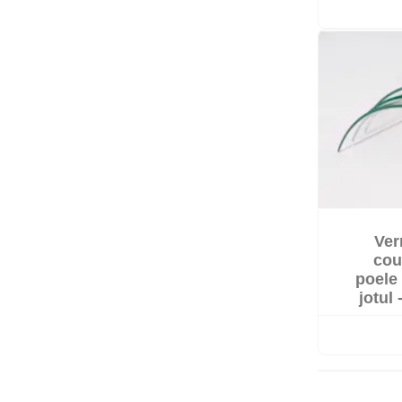
Ver
cou
poele
jotul 