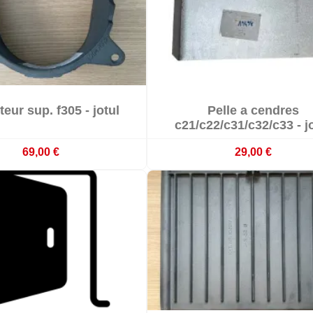


teur sup. f305 - jotul
Pelle a cendres

erniers articles en stock
Indisponible
c21/c22/c31/c32/c33 - j
69,00 €
29,00 €