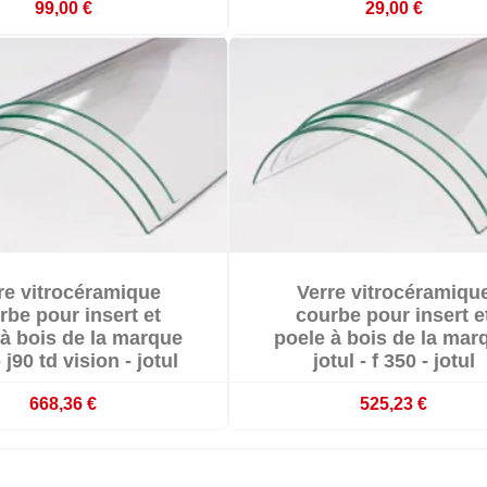
99,00 €
29,00 €


re vitrocéramique
Verre vitrocéramiqu


Indisponible
En stock
rbe pour insert et
courbe pour insert e
 à bois de la marque
poele à bois de la mar
- j90 td vision - jotul
jotul - f 350 - jotul
668,36 €
525,23 €