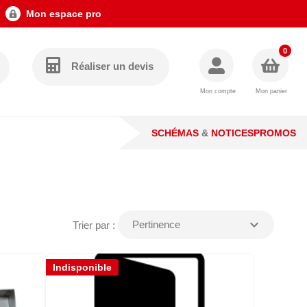
Mon espace pro
0
Réaliser un devis
Mon compte
Mon panier
SCHÉMAS
&
NOTICES
PROMOS
expand_more
Pertinence
Trier par :
Indisponible