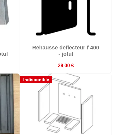

Rehausse deflecteur f 400

Indisponible
otul
- jotul
29,00 €
Indisponible