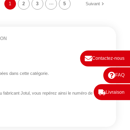
…

1
2
3
5
Suivant
ION
Contactez-nous
pées dans cette catégorie.
FAQ
Livraison
 fabricant Jotul, vous repérez ainsi le numéro de votre