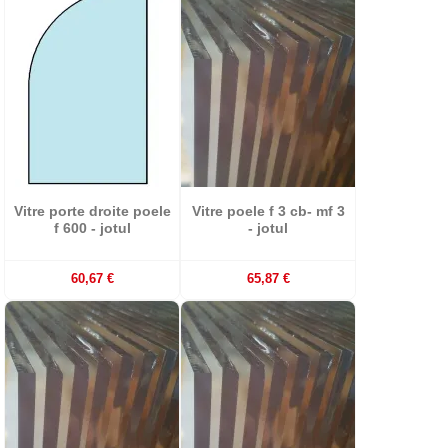
Vitre porte droite poele
Vitre poele f 3 cb- mf 3
f 600 - jotul
- jotul
60,67 €
65,87 €