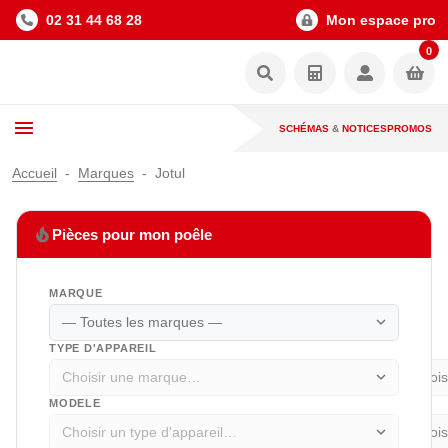
02 31 44 68 28
Mon espace pro
0
SCHÉMAS
&
NOTICES
PROMOS
Accueil
Marques
Jotul
local_fire_department
Pièces pour mon poêle
MARQUE
expand_more
TYPE D'APPAREIL
expand_more
MODELE
expand_more