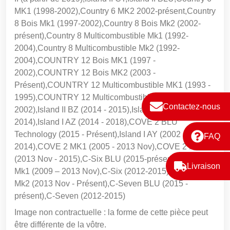
MK1 (1998-2002),Country 6 MK2 2002-présent,Country
8 Bois Mk1 (1997-2002),Country 8 Bois Mk2 (2002-
présent),Country 8 Multicombustible Mk1 (1992-
2004),Country 8 Multicombustible Mk2 (1992-
2004),COUNTRY 12 Bois MK1 (1997 -
2002),COUNTRY 12 Bois MK2 (2003 -
Présent),COUNTRY 12 Multicombustible MK1 (1993 -
1995),COUNTRY 12 Multicombustible MK2 (1995 -
Contactez-nous
2002),Island II BZ (2014 - 2015),Island II BY (2002 -
2014),Island I AZ (2014 - 2018),COVE 2 BLU
Technology (2015 - Présent),Island I AY (2002 -
FAQ
2014),COVE 2 MK1 (2005 - 2013 Nov),COVE 2 MK2
(2013 Nov - 2015),C-Six BLU (2015-présent),COVE 2B
Livraison
Mk1 (2009 – 2013 Nov),C-Six (2012-2015),COVE 2B
Mk2 (2013 Nov - Présent),C-Seven BLU (2015 -
présent),C-Seven (2012-2015)
Image non contractuelle : la forme de cette pièce peut
être différente de la vôtre.