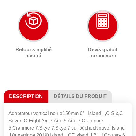
Retour simplifié
Devis gratuit
assuré
sur-mesure
DESCRIPTION
DÉTAILS DU PRODUIT
Adaptateur vertical noir ø150mm 6” - Island II,C-Six,C-
Seven,C-Eight,Arc 7,Aire 5,Aire 7,Cranmore
5,Cranmore 7,Skye 7,Skye 7 sur bûcher,Nouvel Island
II (à partir de 2019),Island II CT,Island II BLU,Country 6