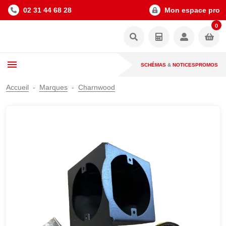
02 31 44 68 28
Mon espace pro
0
SCHÉMAS
&
NOTICES
PROMOS
Accueil
Marques
Charnwood