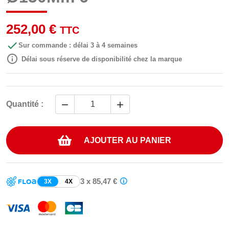
252,00 €
TTC

Sur commande : délai 3 à 4 semaines

Délai sous réserve de disponibilité chez la marque


Quantité :
AJOUTER AU PANIER
3 x 85,47 €
3X
4X