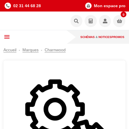
02 31 44 68 28
Mon espace pro
0
SCHÉMAS
&
NOTICES
PROMOS
Accueil
Marques
Charnwood