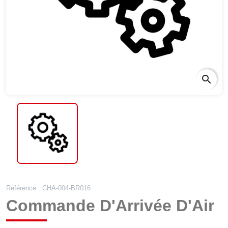
search
Référence : CHA-004-BR016
Commande D'Arrivée D'Air